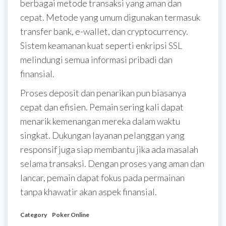
berbagai metode transaksi yang aman dan
cepat. Metode yang umum digunakan termasuk
transfer bank, e-wallet, dan cryptocurrency.
Sistem keamanan kuat seperti enkripsi SSL
melindungi semua informasi pribadi dan
finansial.
Proses deposit dan penarikan pun biasanya
cepat dan efisien. Pemain sering kali dapat
menarik kemenangan mereka dalam waktu
singkat. Dukungan layanan pelanggan yang
responsif juga siap membantu jika ada masalah
selama transaksi. Dengan proses yang aman dan
lancar, pemain dapat fokus pada permainan
tanpa khawatir akan aspek finansial.
Category
Poker Online