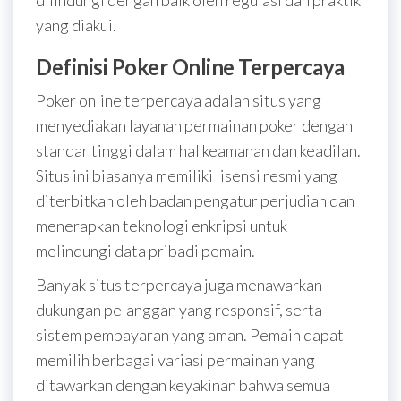
yang diakui.
Definisi Poker Online Terpercaya
Poker online terpercaya adalah situs yang
menyediakan layanan permainan poker dengan
standar tinggi dalam hal keamanan dan keadilan.
Situs ini biasanya memiliki lisensi resmi yang
diterbitkan oleh badan pengatur perjudian dan
menerapkan teknologi enkripsi untuk
melindungi data pribadi pemain.
Banyak situs terpercaya juga menawarkan
dukungan pelanggan yang responsif, serta
sistem pembayaran yang aman. Pemain dapat
memilih berbagai variasi permainan yang
ditawarkan dengan keyakinan bahwa semua