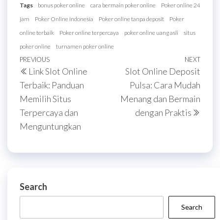
Tags
bonus poker online
cara bermain poker online
Poker online 24
jam
Poker Online Indonesia
Poker online tanpa deposit
Poker
online terbaik
Poker online terpercaya
poker online uang asli
situs
poker online
turnamen poker online
Post
Previous
PREVIOUS
NEXT
Next
Link Slot Online
Slot Online Deposit
navigation
Post
Post
Terbaik: Panduan
Pulsa: Cara Mudah
Memilih Situs
Menang dan Bermain
Terpercaya dan
dengan Praktis
Menguntungkan
Search
Search