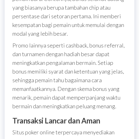
yang biasanya berupa tambahan chip atau
persentase dari setoran pertama. Ini memberi
kesempatan bagi pemain untuk memulai dengan
modal yang lebih besar.
Promo lainnya seperti cashback, bonus referral,
dan turnamen dengan hadiah besar dapat
meningkatkan pengalaman bermain. Setiap
bonus memiliki syarat dan ketentuan yang jelas,
sehingga pemain tahu bagaimana cara
memanfaatkannya. Dengan skema bonus yang
menarik, pemain dapat memperpanjang waktu
bermain dan meningkatkan peluang menang.
Transaksi Lancar dan Aman
Situs poker online terpercaya menyediakan