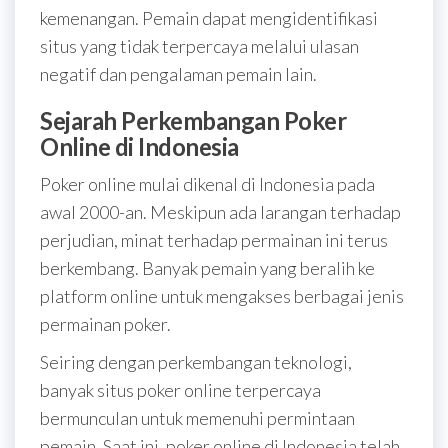
kemenangan. Pemain dapat mengidentifikasi
situs yang tidak terpercaya melalui ulasan
negatif dan pengalaman pemain lain.
Sejarah Perkembangan Poker
Online di Indonesia
Poker online mulai dikenal di Indonesia pada
awal 2000-an. Meskipun ada larangan terhadap
perjudian, minat terhadap permainan ini terus
berkembang. Banyak pemain yang beralih ke
platform online untuk mengakses berbagai jenis
permainan poker.
Seiring dengan perkembangan teknologi,
banyak situs poker online terpercaya
bermunculan untuk memenuhi permintaan
pemain. Saat ini, poker online di Indonesia telah