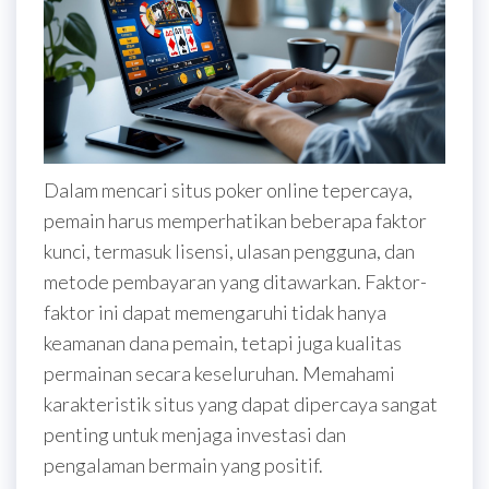
Dalam mencari situs poker online tepercaya,
pemain harus memperhatikan beberapa faktor
kunci, termasuk lisensi, ulasan pengguna, dan
metode pembayaran yang ditawarkan. Faktor-
faktor ini dapat memengaruhi tidak hanya
keamanan dana pemain, tetapi juga kualitas
permainan secara keseluruhan. Memahami
karakteristik situs yang dapat dipercaya sangat
penting untuk menjaga investasi dan
pengalaman bermain yang positif.