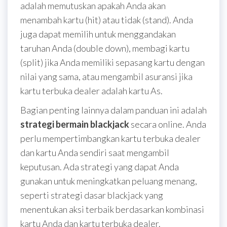
adalah memutuskan apakah Anda akan
menambah kartu (hit) atau tidak (stand). Anda
juga dapat memilih untuk menggandakan
taruhan Anda (double down), membagi kartu
(split) jika Anda memiliki sepasang kartu dengan
nilai yang sama, atau mengambil asuransi jika
kartu terbuka dealer adalah kartu As.
Bagian penting lainnya dalam panduan ini adalah
strategi bermain blackjack
secara online. Anda
perlu mempertimbangkan kartu terbuka dealer
dan kartu Anda sendiri saat mengambil
keputusan. Ada strategi yang dapat Anda
gunakan untuk meningkatkan peluang menang,
seperti strategi dasar blackjack yang
menentukan aksi terbaik berdasarkan kombinasi
kartu Anda dan kartu terbuka dealer.