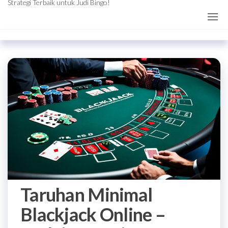
Strategi Terbaik untuk Judi Bingo!
Taruhan Minimal
Blackjack Online –