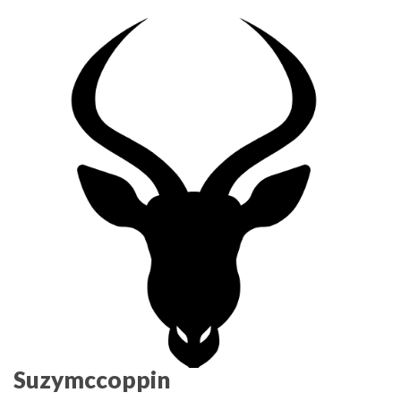
Skip
to
the
content
Suzymccoppin