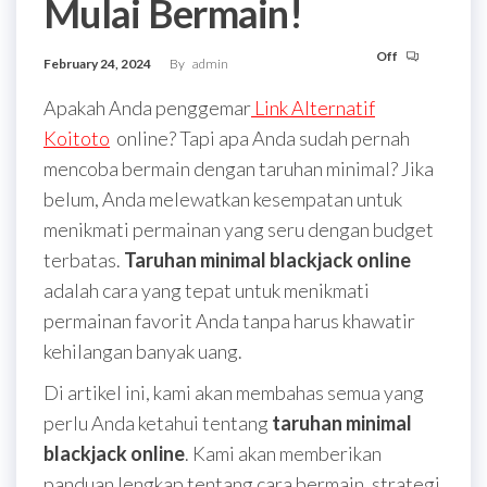
Mulai Bermain!
Off
February 24, 2024
By
admin
Apakah Anda penggemar
Link Alternatif
Koitoto
online? Tapi apa Anda sudah pernah
mencoba bermain dengan taruhan minimal? Jika
belum, Anda melewatkan kesempatan untuk
menikmati permainan yang seru dengan budget
terbatas.
Taruhan minimal blackjack online
adalah cara yang tepat untuk menikmati
permainan favorit Anda tanpa harus khawatir
kehilangan banyak uang.
Di artikel ini, kami akan membahas semua yang
perlu Anda ketahui tentang
taruhan minimal
blackjack online
. Kami akan memberikan
panduan lengkap tentang cara bermain, strategi