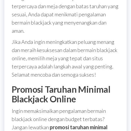
terpercaya dan meja dengan batas taruhan yang
sesuai, Anda dapat menikmati pengalaman
bermain blackjack yang menyenangkan dan
aman.
Jika Anda ingin meningkatkan peluang menang
dan meraih kesuksesan dalam bermain blackjack
online, memilih meja yang tepat dan situs
terpercaya adalah langkah awal yang penting.
Selamat mencoba dan semoga sukses!
Promosi Taruhan Minimal
Blackjack Online
Ingin memaksimalkan pengalaman bermain
blackjack online dengan budget terbatas?
Jangan lewatkan
promosi taruhan minimal