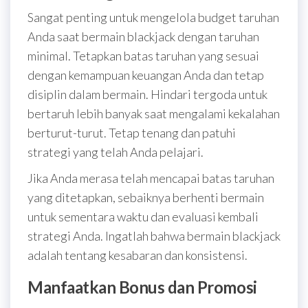
Sangat penting untuk mengelola budget taruhan
Anda saat bermain blackjack dengan taruhan
minimal. Tetapkan batas taruhan yang sesuai
dengan kemampuan keuangan Anda dan tetap
disiplin dalam bermain. Hindari tergoda untuk
bertaruh lebih banyak saat mengalami kekalahan
berturut-turut. Tetap tenang dan patuhi
strategi yang telah Anda pelajari.
Jika Anda merasa telah mencapai batas taruhan
yang ditetapkan, sebaiknya berhenti bermain
untuk sementara waktu dan evaluasi kembali
strategi Anda. Ingatlah bahwa bermain blackjack
adalah tentang kesabaran dan konsistensi.
Manfaatkan Bonus dan Promosi