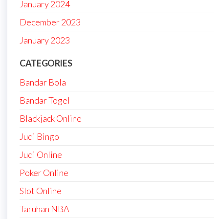
January 2024
December 2023
January 2023
CATEGORIES
Bandar Bola
Bandar Togel
Blackjack Online
Judi Bingo
Judi Online
Poker Online
Slot Online
Taruhan NBA