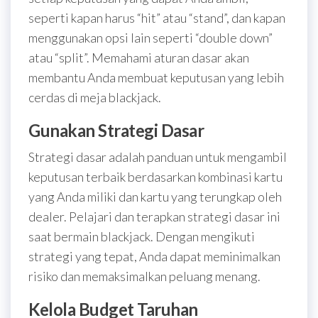
seperti kapan harus “hit” atau “stand”, dan kapan
menggunakan opsi lain seperti “double down”
atau “split”. Memahami aturan dasar akan
membantu Anda membuat keputusan yang lebih
cerdas di meja blackjack.
Gunakan Strategi Dasar
Strategi dasar adalah panduan untuk mengambil
keputusan terbaik berdasarkan kombinasi kartu
yang Anda miliki dan kartu yang terungkap oleh
dealer. Pelajari dan terapkan strategi dasar ini
saat bermain blackjack. Dengan mengikuti
strategi yang tepat, Anda dapat meminimalkan
risiko dan memaksimalkan peluang menang.
Kelola Budget Taruhan