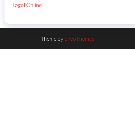
Togel Online
Theme by
EnvoThemes