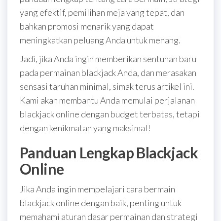
yang efektif, pemilihan meja yang tepat, dan
bahkan promosi menarik yang dapat
meningkatkan peluang Anda untuk menang.
Jadi, jika Anda ingin memberikan sentuhan baru
pada permainan blackjack Anda, dan merasakan
sensasi taruhan minimal, simak terus artikel ini.
Kami akan membantu Anda memulai perjalanan
blackjack online dengan budget terbatas, tetapi
dengan kenikmatan yang maksimal!
Panduan Lengkap Blackjack
Online
Jika Anda ingin mempelajari cara bermain
blackjack online dengan baik, penting untuk
memahami aturan dasar permainan dan strategi