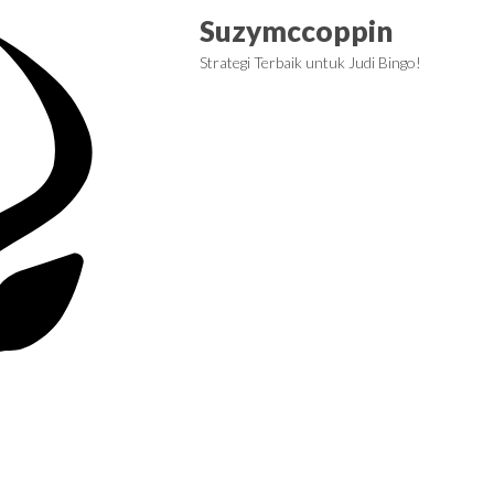
Suzymccoppin
Strategi Terbaik untuk Judi Bingo!