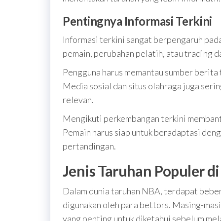
Pentingnya Informasi Terkini
Informasi terkini sangat berpengaruh pad
pemain, perubahan pelatih, atau trading 
Pengguna harus memantau sumber berita t
Media sosial dan situs olahraga juga serin
relevan.
Mengikuti perkembangan terkini membantu
Pemain harus siap untuk beradaptasi den
pertandingan.
Jenis Taruhan Populer d
Dalam dunia taruhan NBA, terdapat bebera
digunakan oleh para bettors. Masing-masin
yang penting untuk diketahui sebelum mel