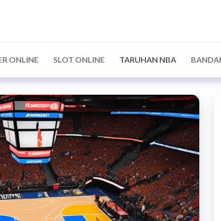
R ONLINE
SLOT ONLINE
TARUHAN NBA
BANDA