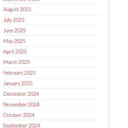
August 2025
July 2025
June 2025
May 2025
April 2025
March 2025
February 2025
January 2025
December 2024
November 2024
October 2024
September 2024