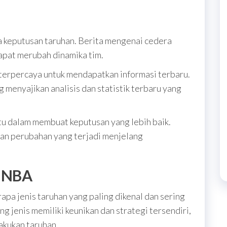
a keputusan taruhan. Berita mengenai cedera
dapat merubah dinamika tim.
erpercaya untuk mendapatkan informasi terbaru.
g menyajikan analisis dan statistik terbaru yang
 dalam membuat keputusan yang lebih baik.
gan perubahan yang terjadi menjelang
i NBA
pa jenis taruhan yang paling dikenal dan sering
g jenis memiliki keunikan dan strategi tersendiri,
akukan taruhan.