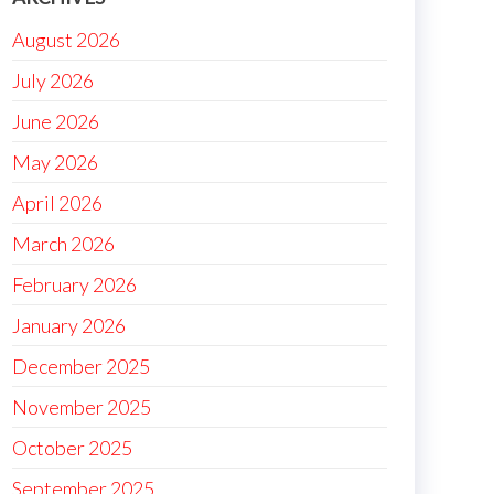
August 2026
July 2026
June 2026
May 2026
April 2026
March 2026
February 2026
January 2026
December 2025
November 2025
October 2025
September 2025