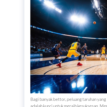
Bagi banyak bettor, peluang taruhan yan
adalah kunci untuk meraih kesuksesan. Me