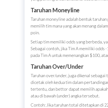
Taruhan Moneyline
Taruhan moneyline adalah bentuk taruhan 
memilih tim mana yang akan menang dalam
poin.
Setiap tim memiliki odds yang berbeda, 
Sebagai contoh, jika Tim A memiliki odds 
pada Tim A untuk memenangkan $100, ata
Taruhan Over/Under
Taruhan over/under, juga dikenal sebagai 
dicetak oleh kedua tim dalam pertanding
tertentu, dan bettor dapat memilih apakah 
atau di bawah (under) angka tersebut.
Contoh: Jika taruhan total ditetapkan di 