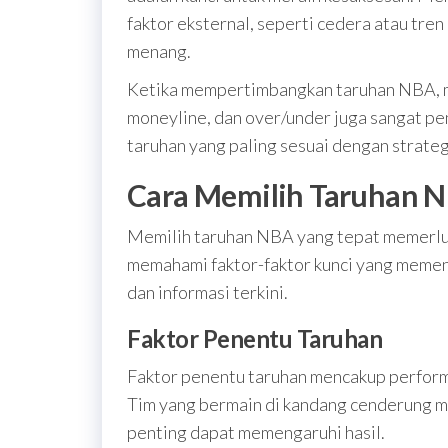
faktor eksternal, seperti cedera atau tren
menang.
Ketika mempertimbangkan taruhan NBA, m
moneyline, dan over/under juga sangat pen
taruhan yang paling sesuai dengan strateg
Cara Memilih Taruhan N
Memilih taruhan NBA yang tepat memerlu
memahami faktor-faktor kunci yang memenga
dan informasi terkini.
Faktor Penentu Taruhan
Faktor penentu taruhan mencakup performa
Tim yang bermain di kandang cenderung m
penting dapat memengaruhi hasil.