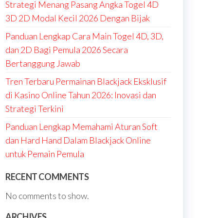
Strategi Menang Pasang Angka Togel 4D
3D 2D Modal Kecil 2026 Dengan Bijak
Panduan Lengkap Cara Main Togel 4D, 3D,
dan 2D Bagi Pemula 2026 Secara
Bertanggung Jawab
Tren Terbaru Permainan Blackjack Eksklusif
di Kasino Online Tahun 2026: Inovasi dan
Strategi Terkini
Panduan Lengkap Memahami Aturan Soft
dan Hard Hand Dalam Blackjack Online
untuk Pemain Pemula
RECENT COMMENTS
No comments to show.
ARCHIVES