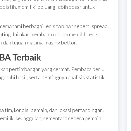
 pelatih, memiliki peluang lebih besar untuk
emahami berbagai jenis taruhan seperti spread,
ting. Ini akan membantu dalam memilih jenis
i dan tujuan masing-masing bettor.
BA Terbaik
kan pertimbangan yang cermat. Pembaca perlu
ruhi hasil, serta pentingnya analisis statistik
 tim, kondisi pemain, dan lokasi pertandingan.
emiliki keunggulan, sementara cedera pemain