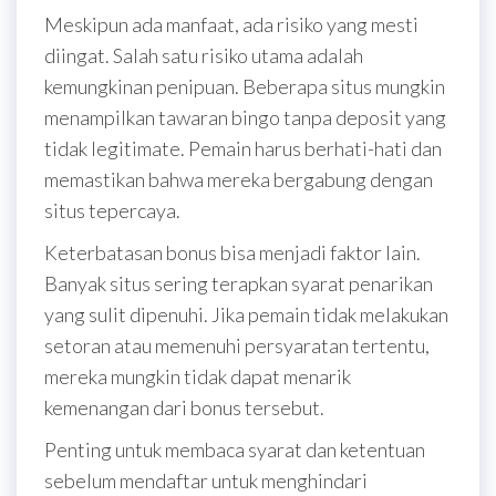
Meskipun ada manfaat, ada risiko yang mesti
diingat. Salah satu risiko utama adalah
kemungkinan penipuan. Beberapa situs mungkin
menampilkan tawaran bingo tanpa deposit yang
tidak legitimate. Pemain harus berhati-hati dan
memastikan bahwa mereka bergabung dengan
situs tepercaya.
Keterbatasan bonus bisa menjadi faktor lain.
Banyak situs sering terapkan syarat penarikan
yang sulit dipenuhi. Jika pemain tidak melakukan
setoran atau memenuhi persyaratan tertentu,
mereka mungkin tidak dapat menarik
kemenangan dari bonus tersebut.
Penting untuk membaca syarat dan ketentuan
sebelum mendaftar untuk menghindari