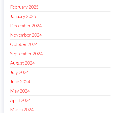
February 2025
January 2025
December 2024
November 2024
October 2024
September 2024
August 2024
July 2024
June 2024
May 2024
April 2024
March 2024