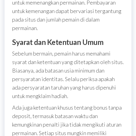
untuk memenangkan permainan. Pembayaran
untuk kemenangan dapat bervariasi tergantung
pada situs dan jumlah pemain di dalam
permainan.
Syarat dan Ketentuan Umum
Sebelum bermain, pemain harus memahami
syarat dan ketentuan yang ditetapkan oleh situs.
Biasanya, ada batasan usia minimum dan
persyaratan identitas. Selalu periksa apakah
ada persyaratan taruhan yang harus dipenuhi
untuk mengklaim hadiah.
Ada juga ketentuan khusus tentang bonus tanpa
deposit, termasuk batasan waktu dan
kemungkinan penalti jika tidak mengikuti aturan
permainan. Setiap situs mungkin memiliki