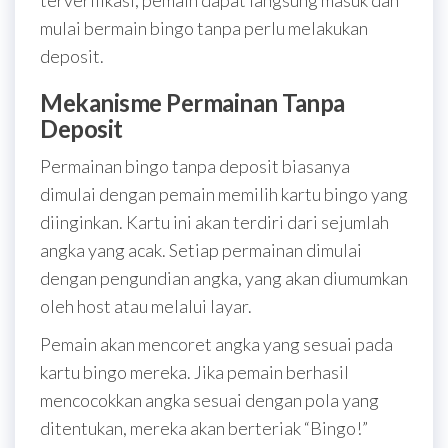
mulai bermain bingo tanpa perlu melakukan
deposit.
Mekanisme Permainan Tanpa
Deposit
Permainan bingo tanpa deposit biasanya
dimulai dengan pemain memilih kartu bingo yang
diinginkan. Kartu ini akan terdiri dari sejumlah
angka yang acak. Setiap permainan dimulai
dengan pengundian angka, yang akan diumumkan
oleh host atau melalui layar.
Pemain akan mencoret angka yang sesuai pada
kartu bingo mereka. Jika pemain berhasil
mencocokkan angka sesuai dengan pola yang
ditentukan, mereka akan berteriak “Bingo!”