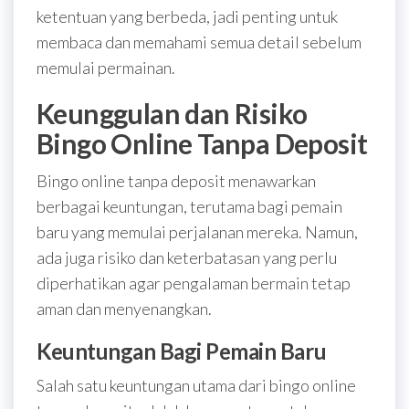
ketentuan yang berbeda, jadi penting untuk
membaca dan memahami semua detail sebelum
memulai permainan.
Keunggulan dan Risiko
Bingo Online Tanpa Deposit
Bingo online tanpa deposit menawarkan
berbagai keuntungan, terutama bagi pemain
baru yang memulai perjalanan mereka. Namun,
ada juga risiko dan keterbatasan yang perlu
diperhatikan agar pengalaman bermain tetap
aman dan menyenangkan.
Keuntungan Bagi Pemain Baru
Salah satu keuntungan utama dari bingo online