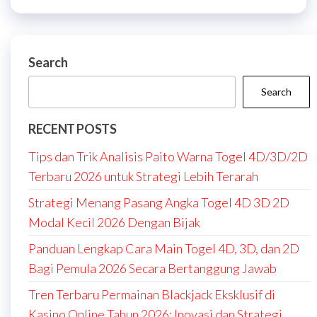
Search
Search
RECENT POSTS
Tips dan Trik Analisis Paito Warna Togel 4D/3D/2D
Terbaru 2026 untuk Strategi Lebih Terarah
Strategi Menang Pasang Angka Togel 4D 3D 2D
Modal Kecil 2026 Dengan Bijak
Panduan Lengkap Cara Main Togel 4D, 3D, dan 2D
Bagi Pemula 2026 Secara Bertanggung Jawab
Tren Terbaru Permainan Blackjack Eksklusif di
Kasino Online Tahun 2026: Inovasi dan Strategi