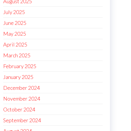
August 2025
July 2025
June 2025
May 2025
April 2025
March 2025
February 2025
January 2025
December 2024
November 2024
October 2024
September 2024