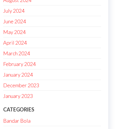
August 2024
July 2024
June 2024
May 2024
April 2024
March 2024
February 2024
January 2024
December 2023
January 2023
CATEGORIES
Bandar Bola