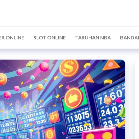
R ONLINE
SLOT ONLINE
TARUHAN NBA
BANDA