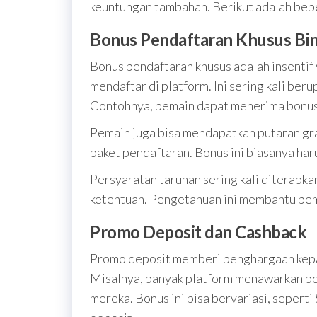
keuntungan tambahan. Berikut adalah bebe
Bonus Pendaftaran Khusus Bi
Bonus pendaftaran khusus adalah insentif
mendaftar di platform. Ini sering kali beru
Contohnya, pemain dapat menerima bonus
Pemain juga bisa mendapatkan putaran gra
paket pendaftaran. Bonus ini biasanya har
Persyaratan taruhan sering kali diterapka
ketentuan. Pengetahuan ini membantu pe
Promo Deposit dan Cashback
Promo deposit memberi penghargaan kepa
Misalnya, banyak platform menawarkan b
mereka. Bonus ini bisa bervariasi, seper