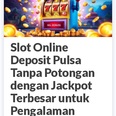
Slot Online
Deposit Pulsa
Tanpa Potongan
dengan Jackpot
Terbesar untuk
Pengalaman