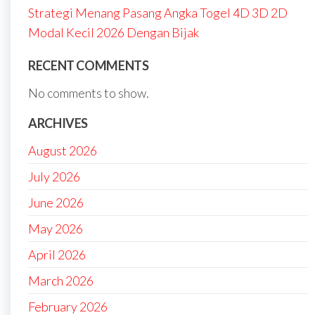
Strategi Menang Pasang Angka Togel 4D 3D 2D
Modal Kecil 2026 Dengan Bijak
RECENT COMMENTS
No comments to show.
ARCHIVES
August 2026
July 2026
June 2026
May 2026
April 2026
March 2026
February 2026