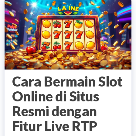
Cara Bermain Slot
Online di Situs
Resmi dengan
Fitur Live RTP