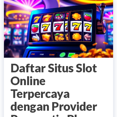
Daftar Situs Slot
Online
Terpercaya
dengan Provider