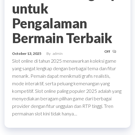
untuk
Pengalaman
Bermain Terbaik
Off
October 13, 2025
By
admin
Slot online di tahun 2025 menawarkan koleksi game
yang sangat lengkap dengan berbagai tema dan fitur
menarik. Pemain dapat menikmati grafis realistis,
mode interaktif, serta peluang kemenangan yang
kompetitif. Slot online paling populer 2025 adalah yang
menyediakan beragam pilihan game dari berbagai
provider dengan fitur unggulan dan RTP tinggi. Tren
permainan slot kini tidak hanya…