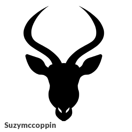
Skip
to
the
content
Suzymccoppin