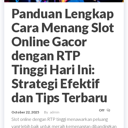
Panduan Lengkap
Cara Menang Slot
Online Gacor
dengan RTP
Tinggi Hari Ini:
Strategi Efektif
dan Tips Terbaru
Off
October 22, 2025
By
admin
Slot online dengan RTP tinggi menawarkan peluang
yang lebih baik untuk meraih kemenangan dibandingkan