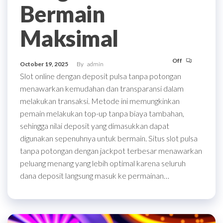
Bermain
Maksimal
Off
October 19, 2025
By
admin
Slot online dengan deposit pulsa tanpa potongan
menawarkan kemudahan dan transparansi dalam
melakukan transaksi. Metode ini memungkinkan
pemain melakukan top-up tanpa biaya tambahan,
sehingga nilai deposit yang dimasukkan dapat
digunakan sepenuhnya untuk bermain. Situs slot pulsa
tanpa potongan dengan jackpot terbesar menawarkan
peluang menang yang lebih optimal karena seluruh
dana deposit langsung masuk ke permainan…