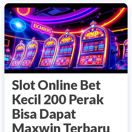
Slot Online Bet
Kecil 200 Perak
Bisa Dapat
Maxwin Terbaru