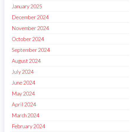
January 2025
December 2024
November 2024
October 2024
September 2024
August 2024
July 2024
June 2024
May 2024
April 2024
March 2024
February 2024