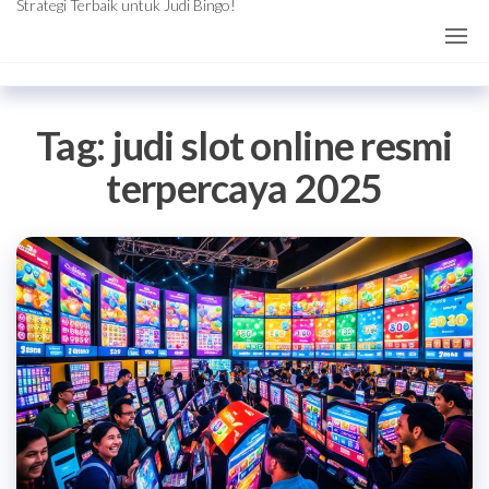
Strategi Terbaik untuk Judi Bingo!
Tag:
judi slot online resmi
terpercaya 2025