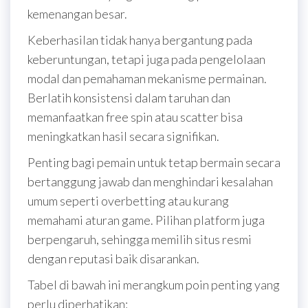
kemenangan besar.
Keberhasilan tidak hanya bergantung pada
keberuntungan, tetapi juga pada pengelolaan
modal dan pemahaman mekanisme permainan.
Berlatih konsistensi dalam taruhan dan
memanfaatkan free spin atau scatter bisa
meningkatkan hasil secara signifikan.
Penting bagi pemain untuk tetap bermain secara
bertanggung jawab dan menghindari kesalahan
umum seperti overbetting atau kurang
memahami aturan game. Pilihan platform juga
berpengaruh, sehingga memilih situs resmi
dengan reputasi baik disarankan.
Tabel di bawah ini merangkum poin penting yang
perlu diperhatikan: