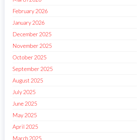
February 2026
January 2026
December 2025
November 2025
October 2025
September 2025
August 2025
July 2025
June 2025
May 2025
April 2025
March 2025