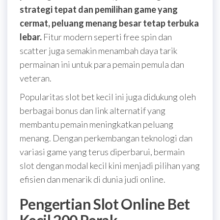
strategi tepat dan pemilihan game yang
cermat, peluang menang besar tetap terbuka
lebar.
Fitur modern seperti free spin dan
scatter juga semakin menambah daya tarik
permainan ini untuk para pemain pemula dan
veteran.
Popularitas slot bet kecil ini juga didukung oleh
berbagai bonus dan link alternatif yang
membantu pemain meningkatkan peluang
menang. Dengan perkembangan teknologi dan
variasi game yang terus diperbarui, bermain
slot dengan modal kecil kini menjadi pilihan yang
efisien dan menarik di dunia judi online.
Pengertian Slot Online Bet
Kecil 200 Perak