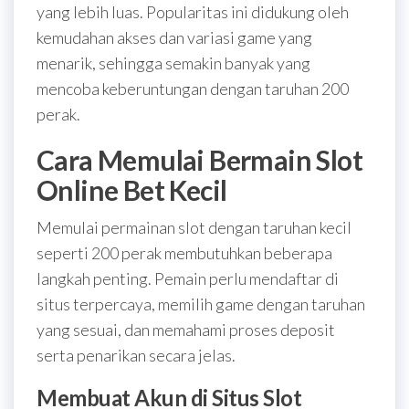
yang lebih luas. Popularitas ini didukung oleh
kemudahan akses dan variasi game yang
menarik, sehingga semakin banyak yang
mencoba keberuntungan dengan taruhan 200
perak.
Cara Memulai Bermain Slot
Online Bet Kecil
Memulai permainan slot dengan taruhan kecil
seperti 200 perak membutuhkan beberapa
langkah penting. Pemain perlu mendaftar di
situs terpercaya, memilih game dengan taruhan
yang sesuai, dan memahami proses deposit
serta penarikan secara jelas.
Membuat Akun di Situs Slot