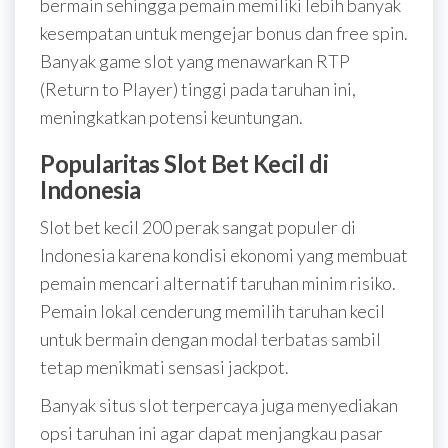
bermain sehingga pemain memiliki lebih banyak
kesempatan untuk mengejar bonus dan free spin.
Banyak game slot yang menawarkan RTP
(Return to Player) tinggi pada taruhan ini,
meningkatkan potensi keuntungan.
Popularitas Slot Bet Kecil di
Indonesia
Slot bet kecil 200 perak sangat populer di
Indonesia karena kondisi ekonomi yang membuat
pemain mencari alternatif taruhan minim risiko.
Pemain lokal cenderung memilih taruhan kecil
untuk bermain dengan modal terbatas sambil
tetap menikmati sensasi jackpot.
Banyak situs slot terpercaya juga menyediakan
opsi taruhan ini agar dapat menjangkau pasar