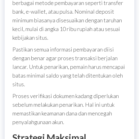
berbagai metode pembayaran seperti transfer
bank, e-wallet, atau pulsa. Nominal deposit
minimum biasanya disesuaikan dengan taruhan
kecil, mulai di angka 10 ribu rupiah atau sesuai
kebijakan situs.
Pastikan semua informasi pembayaran diisi
dengan benar agar proses transaksi berjalan
lancar. Untuk penarikan, pemain harus mencapai
batas minimal saldo yang telah ditentukan oleh
situs.
Proses verifikasi dokumen kadang diperlukan
sebelum melakukan penarikan. Hal ini untuk
memastikan keamanan dana dan mencegah
penyalahgunaan akun.
Strategi Maksimal