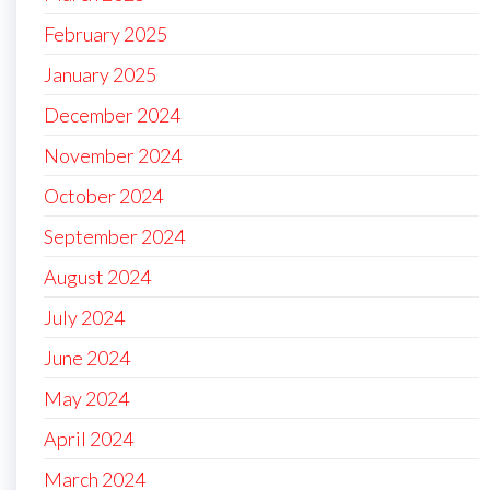
February 2025
January 2025
December 2024
November 2024
October 2024
September 2024
August 2024
July 2024
June 2024
May 2024
April 2024
March 2024