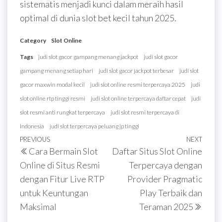
sistematis menjadi kunci dalam meraih hasil
optimal di dunia slot bet kecil tahun 2025.
Category
Slot Online
Tags
judi slot gacor gampang menang jackpot
judi slot gacor
gampang menang setiap hari
judi slot gacor jackpot terbesar
judi slot
gacor maxwin modal kecil
judi slot online resmi terpercaya 2025
judi
slot online rtp tinggi resmi
judi slot online terpercaya daftar cepat
judi
slot resmi anti rungkat terpercaya
judi slot resmi terpercaya di
Indonesia
judi slot terpercaya peluang jp tinggi
Post
Previous
PREVIOUS
NEXT
Next
Cara Bermain Slot
Daftar Situs Slot Online
navigation
Post
Post
Online di Situs Resmi
Terpercaya dengan
dengan Fitur Live RTP
Provider Pragmatic
untuk Keuntungan
Play Terbaik dan
Maksimal
Teraman 2025