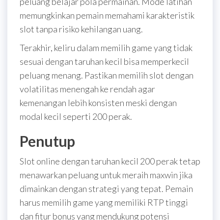
peluang belajar pola permainan. Mode latihan
memungkinkan pemain memahami karakteristik
slot tanpa risiko kehilangan uang.
Terakhir, keliru dalam memilih game yang tidak
sesuai dengan taruhan kecil bisa memperkecil
peluang menang. Pastikan memilih slot dengan
volatilitas menengah ke rendah agar
kemenangan lebih konsisten meski dengan
modal kecil seperti 200 perak.
Penutup
Slot online dengan taruhan kecil 200 perak tetap
menawarkan peluang untuk meraih maxwin jika
dimainkan dengan strategi yang tepat. Pemain
harus memilih game yang memiliki RTP tinggi
dan fitur bonus yang mendukung potensi