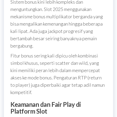
Sistem bonus kini lebih kompleks dan
menguntungkan. Slot 2025 menggunakan
mekanisme bonus multiplikator berganda yang
bisa mengalikan kemenangan hingga beberapa
kali lipat. Ada juga jackpot progresif yang
bertambah besar seiring banyaknya pemain
bergabung.
Fitur bonus sering kali dipicu oleh kombinasi
simbol khusus, seperti scatter dan wild, yang
kini memiliki peran lebih dalam mempercepat
akses ke mode bonus. Pengaturan RTP (return
to player) juga diperbaiki agar tetap adil namun
kompetitif.
Keamanan dan Fair Play di
Platform Slot