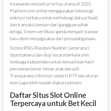
Keamanan menjadi prioritas utama di 2025.
Platform slot online menggunakan teknologi
enkripsi terbaru untuk melindungi data pribadi
dan transaksi pemain dari gangguan pihak
ketiga. Sistem verifikasi ganda menjadi standar
baru demi menjaga akun dari penyalahgunaan.
Sistem RNG (Random Number Generator)
diperbaharui dan diuji secara berkala oleh
lembaga independen untuk memastikan hasil
permainan benar-benar acak dan adil.
Transparansi informasi seperti RTP dan aturan
main juga lebih mudah diakses pemain.
Daftar Situs Slot Online
Terpercaya untuk Bet Kecil