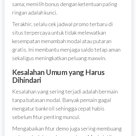
sama; memilih bonus dengan ketentuan paling
ringan adalah kunci.
Terakhir, selalu cek jadwal promo terbaru di
situs terpercaya untuk tidak melewatkan
kesempatan menambah modal atau putaran
gratis. Ini membantu menjaga saldo tetap aman
sekaligus meningkatkan peluang maxwin.
Kesalahan Umum yang Harus
Dihindari
Kesalahan yang sering terjadi adalah bermain
tanpa batasan modal. Banyak pemain gagal
mengatur bankroll sehingga cepat habis
sebelum fitur penting muncul.
Mengabaikan fitur demo juga sering membuang