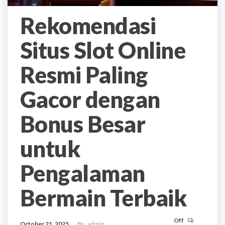
Rekomendasi
Situs Slot Online
Resmi Paling
Gacor dengan
Bonus Besar
untuk
Pengalaman
Bermain Terbaik
Off
October 21, 2025
By
admin