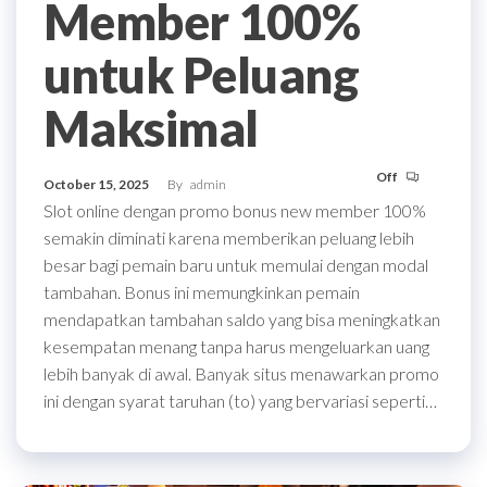
Member 100%
untuk Peluang
Maksimal
Off
October 15, 2025
By
admin
Slot online dengan promo bonus new member 100%
semakin diminati karena memberikan peluang lebih
besar bagi pemain baru untuk memulai dengan modal
tambahan. Bonus ini memungkinkan pemain
mendapatkan tambahan saldo yang bisa meningkatkan
kesempatan menang tanpa harus mengeluarkan uang
lebih banyak di awal. Banyak situs menawarkan promo
ini dengan syarat taruhan (to) yang bervariasi seperti…