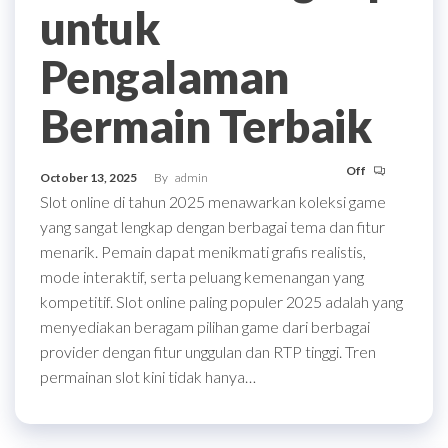
untuk
Pengalaman
Bermain Terbaik
Off
October 13, 2025
By
admin
Slot online di tahun 2025 menawarkan koleksi game
yang sangat lengkap dengan berbagai tema dan fitur
menarik. Pemain dapat menikmati grafis realistis,
mode interaktif, serta peluang kemenangan yang
kompetitif. Slot online paling populer 2025 adalah yang
menyediakan beragam pilihan game dari berbagai
provider dengan fitur unggulan dan RTP tinggi. Tren
permainan slot kini tidak hanya…