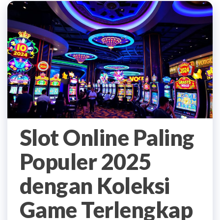
Slot Online Paling
Populer 2025
dengan Koleksi
Game Terlengkap