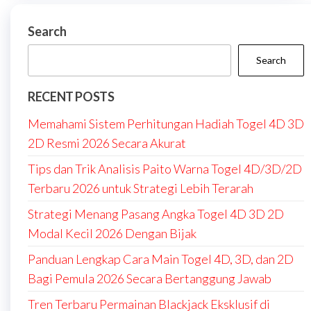
Search
Search
RECENT POSTS
Memahami Sistem Perhitungan Hadiah Togel 4D 3D
2D Resmi 2026 Secara Akurat
Tips dan Trik Analisis Paito Warna Togel 4D/3D/2D
Terbaru 2026 untuk Strategi Lebih Terarah
Strategi Menang Pasang Angka Togel 4D 3D 2D
Modal Kecil 2026 Dengan Bijak
Panduan Lengkap Cara Main Togel 4D, 3D, dan 2D
Bagi Pemula 2026 Secara Bertanggung Jawab
Tren Terbaru Permainan Blackjack Eksklusif di