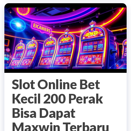
Slot Online Bet
Kecil 200 Perak
Bisa Dapat
Maxwin Terbaru