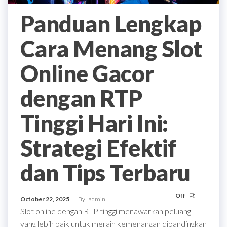
Panduan Lengkap
Cara Menang Slot
Online Gacor
dengan RTP
Tinggi Hari Ini:
Strategi Efektif
dan Tips Terbaru
Off
October 22, 2025
By
admin
Slot online dengan RTP tinggi menawarkan peluang
yang lebih baik untuk meraih kemenangan dibandingkan