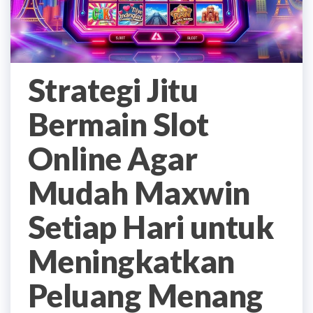
Strategi Jitu
Bermain Slot
Online Agar
Mudah Maxwin
Setiap Hari untuk
Meningkatkan
Peluang Menang