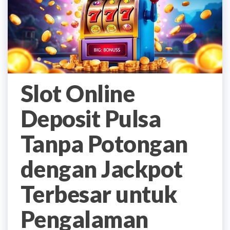
Slot Online
Deposit Pulsa
Tanpa Potongan
dengan Jackpot
Terbesar untuk
Pengalaman