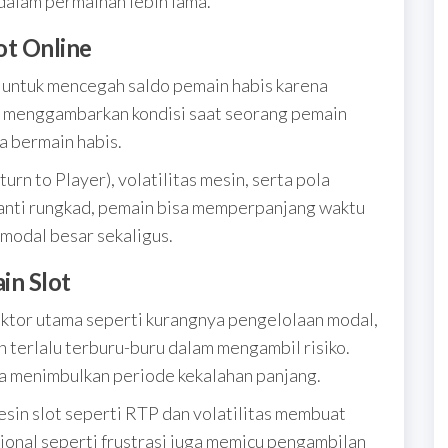
dalam permainan lebih lama.
ot Online
 untuk mencegah saldo pemain habis karena
ad” menggambarkan kondisi saat seorang pemain
a bermain habis.
n to Player), volatilitas mesin, serta pola
anti rungkad, pemain bisa memperpanjang waktu
 modal besar sekaligus.
in Slot
aktor utama seperti kurangnya pengelolaan modal,
 terlalu terburu-buru dalam mengambil risiko.
sa menimbulkan periode kekalahan panjang.
mesin slot seperti RTP dan volatilitas membuat
ional seperti frustrasi juga memicu pengambilan