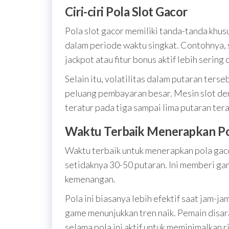
Ciri-ciri Pola Slot Gacor
Pola slot gacor memiliki tanda-tanda khu
dalam periode waktu singkat. Contohnya, 
jackpot atau fitur bonus aktif lebih sering 
Selain itu, volatilitas dalam putaran ter
peluang pembayaran besar. Mesin slot de
teratur pada tiga sampai lima putaran tera
Waktu Terbaik Menerapkan Po
Waktu terbaik untuk menerapkan pola gac
setidaknya 30-50 putaran. Ini memberi g
kemenangan.
Pola ini biasanya lebih efektif saat jam-ja
game menunjukkan tren naik. Pemain disar
selama pola ini aktif untuk meminimalkan r