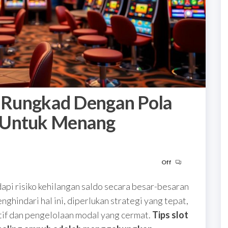
ti Rungkad Dengan Pola
 Untuk Menang
Off
api risiko kehilangan saldo secara besar-besaran
ghindari hal ini, diperlukan strategi yang tepat,
tif dan pengelolaan modal yang cermat.
Tips slot