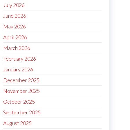
July 2026
June 2026
May 2026
April 2026
March 2026
February 2026
January 2026
December 2025
November 2025
October 2025
September 2025
August 2025