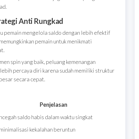
ad.
ategi Anti Rungkad
u pemain mengelola saldo dengan lebih efektif
ni memungkinkan pemain untuk menikmati
t.
men spin yang baik, peluang kemenangan
ebih percaya diri karena sudah memiliki struktur
besar secara cepat.
Penjelasan
cegah saldo habis dalam waktu singkat
inimalisasi kekalahan beruntun