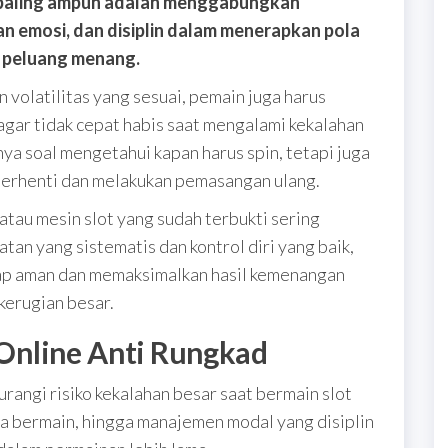
r paling ampuh adalah menggabungkan
n emosi, dan disiplin dalam menerapkan pola
n peluang menang.
 volatilitas yang sesuai, pemain juga harus
gar tidak cepat habis saat mengalami kekalahan
ya soal mengetahui kapan harus spin, tetapi juga
erhenti dan melakukan pemasangan ulang.
atau mesin slot yang sudah terbukti sering
n yang sistematis dan kontrol diri yang baik,
ap aman dan memaksimalkan hasil kemenangan
kerugian besar.
Online Anti Rungkad
rangi risiko kekalahan besar saat bermain slot
ola bermain, hingga manajemen modal yang disiplin