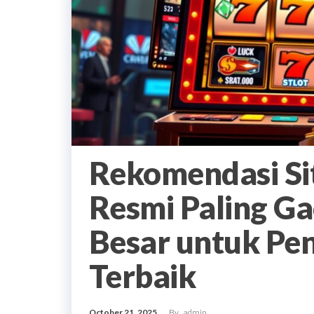
Rekomendasi Sit
Resmi Paling G
Besar untuk Pe
Terbaik
October 21, 2025
By
admin