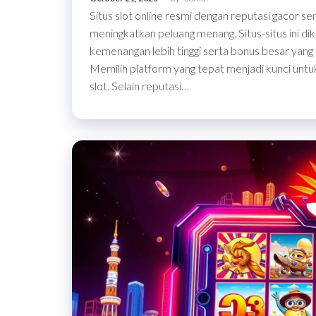
Situs slot online resmi dengan reputasi gacor se
meningkatkan peluang menang. Situs-situs ini d
kemenangan lebih tinggi serta bonus besar ya
Memilih platform yang tepat menjadi kunci un
slot. Selain reputasi…