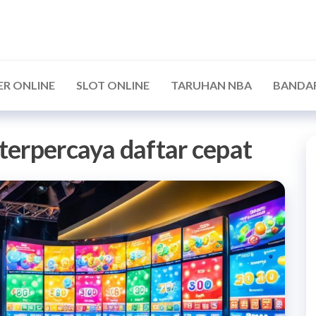
R ONLINE
SLOT ONLINE
TARUHAN NBA
BANDA
e terpercaya daftar cepat