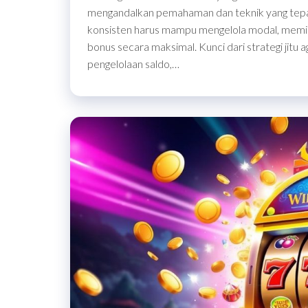
mengandalkan pemahaman dan teknik yang tepa
konsisten harus mampu mengelola modal, memili
bonus secara maksimal. Kunci dari strategi jitu 
pengelolaan saldo,…