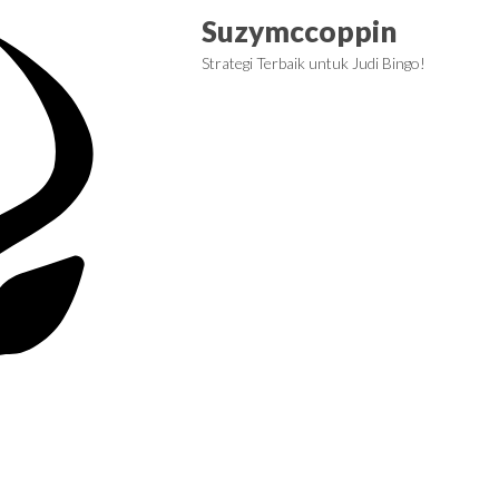
Suzymccoppin
Strategi Terbaik untuk Judi Bingo!