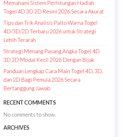
Memahami Sistem Perhitungan Hadiah
Togel 4D 3D 2D Resmi 2026 Secara Akurat
Tips dan Trik Analisis Paito Warna Togel
4D/3D/2D Terbaru 2026 untuk Strategi
Lebih Terarah
Strategi Menang Pasang Angka Togel 4D
3D 2D Modal Kecil 2026 Dengan Bijak
Panduan Lengkap Cara Main Togel 4D, 3D,
dan 2D Bagi Pemula 2026 Secara
Bertanggung Jawab
RECENT COMMENTS
No comments to show.
ARCHIVES