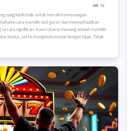
Off
ang yang lebih baik untuk meraih kemenangan
mahami cara memilih slot gacor dan memanfaatkan
 secara signifikan. Kunci utama menang adalah memilih
ur bonus, serta mengelola modal dengan bijak. Tidak