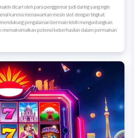
makin dicari oleh para penggemar judi daring yang ingin
ikenal karena menawarkan mesin slot dengan tingkat
ng mendukung pengalaman bermain lebih menguntungkan.
tuk memaksimalkan potensi keberhasilan dalam permainan