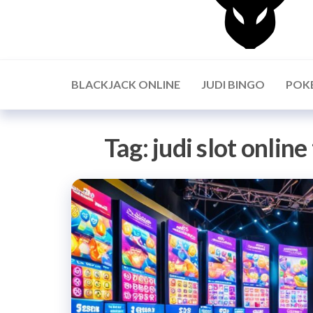
BLACKJACK ONLINE
JUDI BINGO
POKE
Tag:
judi slot onlin