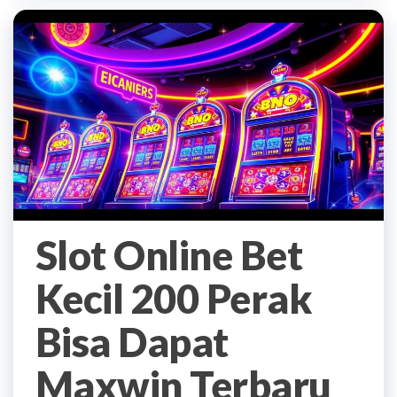
Slot Online Bet
Kecil 200 Perak
Bisa Dapat
Maxwin Terbaru