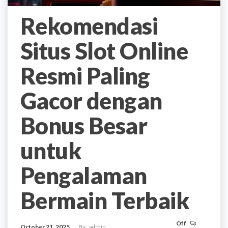
Rekomendasi
Situs Slot Online
Resmi Paling
Gacor dengan
Bonus Besar
untuk
Pengalaman
Bermain Terbaik
Off
October 21, 2025
By
admin