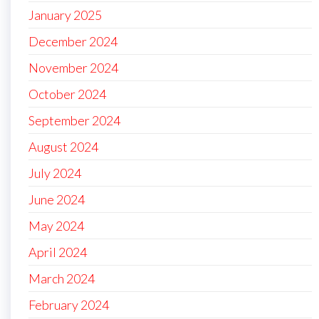
January 2025
December 2024
November 2024
October 2024
September 2024
August 2024
July 2024
June 2024
May 2024
April 2024
March 2024
February 2024