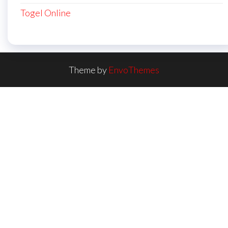
Togel Online
Theme by
EnvoThemes