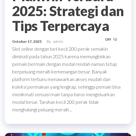
2025: Strategi dan
Tips Terpercaya
Off
October 17, 2025
By
admin
Slot online dengan bet kecil 200 perak semakin
diminati pada tahun 2025 karena memungkinkan
pemain bermain dengan modal rendah namun tetap
berpeluang meraih kemenangan besar. Banyak
platform terbaru menawarkan akses mudah dan
koleksi permainan yang lengkap, sehingga pemain bisa
menikmati sensasi main tanpa harus mengeluarkan
modal besar. Taruhan kecil 200 perak tidak
menghalangi peluang meraih…