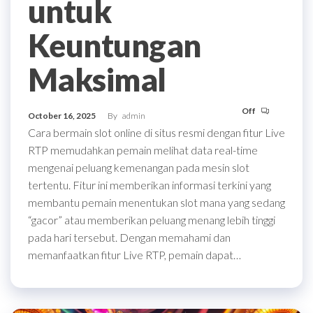
untuk
Keuntungan
Maksimal
Off
October 16, 2025
By
admin
Cara bermain slot online di situs resmi dengan fitur Live
RTP memudahkan pemain melihat data real-time
mengenai peluang kemenangan pada mesin slot
tertentu. Fitur ini memberikan informasi terkini yang
membantu pemain menentukan slot mana yang sedang
“gacor” atau memberikan peluang menang lebih tinggi
pada hari tersebut. Dengan memahami dan
memanfaatkan fitur Live RTP, pemain dapat…