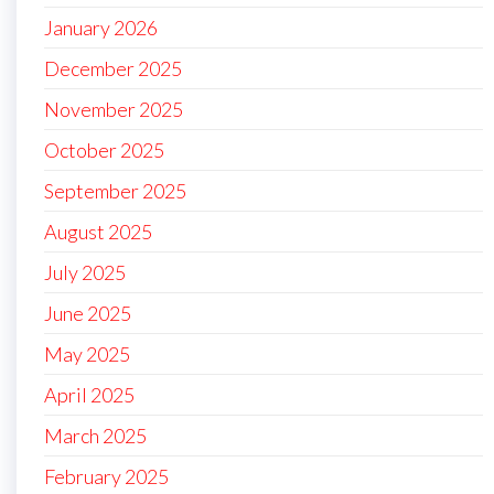
January 2026
December 2025
November 2025
October 2025
September 2025
August 2025
July 2025
June 2025
May 2025
April 2025
March 2025
February 2025