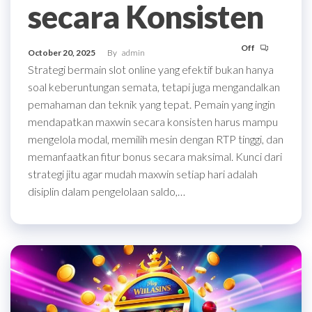
secara Konsisten
Off
October 20, 2025
By
admin
Strategi bermain slot online yang efektif bukan hanya
soal keberuntungan semata, tetapi juga mengandalkan
pemahaman dan teknik yang tepat. Pemain yang ingin
mendapatkan maxwin secara konsisten harus mampu
mengelola modal, memilih mesin dengan RTP tinggi, dan
memanfaatkan fitur bonus secara maksimal. Kunci dari
strategi jitu agar mudah maxwin setiap hari adalah
disiplin dalam pengelolaan saldo,…