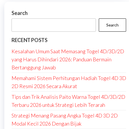
Search
Search
RECENT POSTS
Kesalahan Umum Saat Memasang Togel 4D/3D/2D
yang Harus Dihindari 2026: Panduan Bermain
Bertanggung Jawab
Memahami Sistem Perhitungan Hadiah Togel 4D 3D
2D Resmi 2026 Secara Akurat
Tips dan Trik Analisis Paito Warna Togel 4D/3D/2D
Terbaru 2026 untuk Strategi Lebih Terarah
Strategi Menang Pasang Angka Togel 4D 3D 2D
Modal Kecil 2026 Dengan Bijak