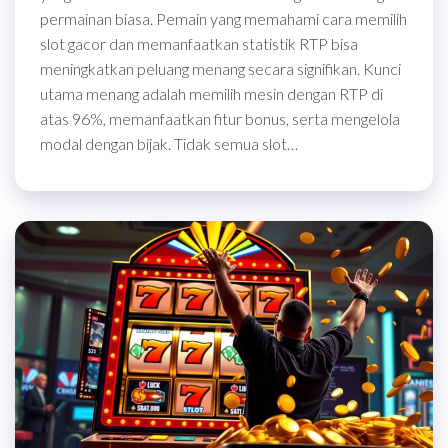
permainan biasa. Pemain yang memahami cara memilih
slot gacor dan memanfaatkan statistik RTP bisa
meningkatkan peluang menang secara signifikan. Kunci
utama menang adalah memilih mesin dengan RTP di
atas 96%, memanfaatkan fitur bonus, serta mengelola
modal dengan bijak. Tidak semua slot…