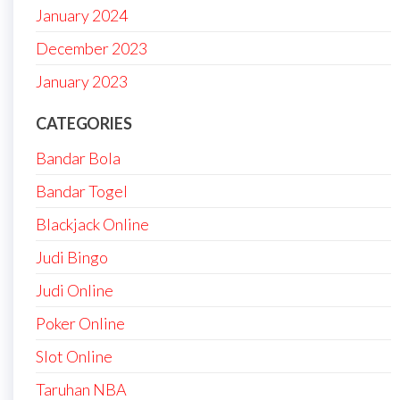
January 2024
December 2023
January 2023
CATEGORIES
Bandar Bola
Bandar Togel
Blackjack Online
Judi Bingo
Judi Online
Poker Online
Slot Online
Taruhan NBA